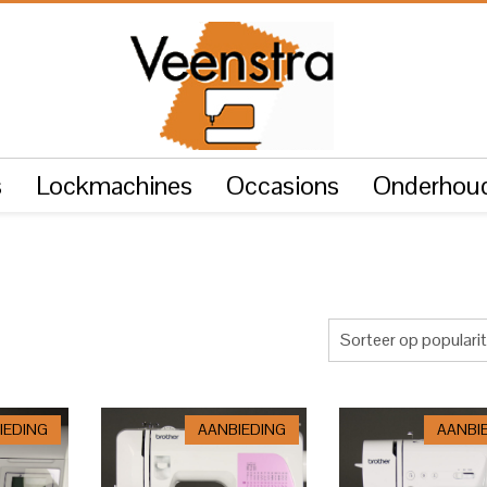
s
Lockmachines
Occasions
Onderhoud
Sorteer op popularit
IEDING
AANBIEDING
AANBI