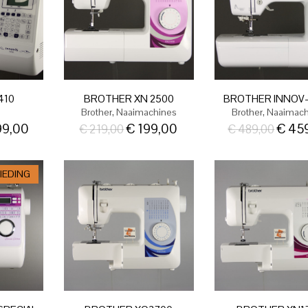
410
BROTHER XN 2500
BROTHER INNOV-I
,
,
Brother
Naaimachines
Brother
Naaimach
9,00
€
199,00
€
45
€
219,00
€
489,00
IEDING