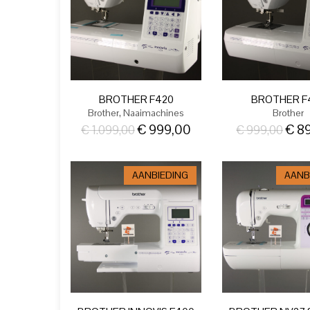
BROTHER F420
BROTHER F
,
Brother
Naaimachines
Brother
€
999,00
€
89
€
1.099,00
€
999,00
AANBIEDING
AANB