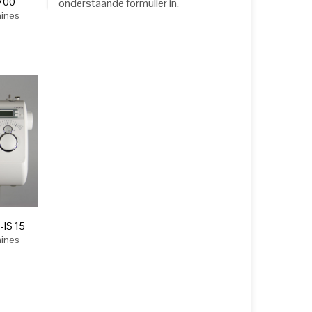
700
onderstaande formulier in.
ines
IS 15
ines