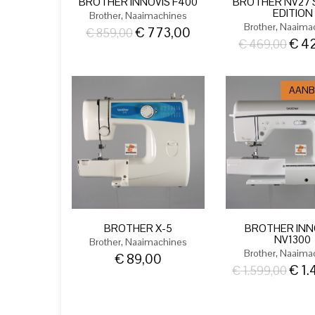
BROTHER INNOVIS F400
BROTHER NV27 
EDITION
,
Brother
Naaimachines
,
Brother
Naaima
€
773,00
€
859,00
€
42
€
469,00
AANB
BROTHER X-5
BROTHER INN
NV1300
,
Brother
Naaimachines
,
Brother
Naaima
€
89,00
€
1.
€
1.599,00