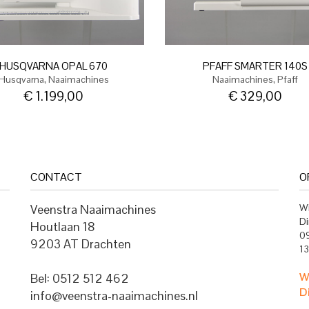
HUSQVARNA OPAL 670
PFAFF SMARTER 140S
,
,
Husqvarna
Naaimachines
Naaimachines
Pfaff
€
1.199,00
€
329,00
CONTACT
O
Veenstra Naaimachines
Wi
Di
Houtlaan 18
09
9203 AT Drachten
13
W
Bel: 0512 512 462
D
info@veenstra-naaimachines.nl