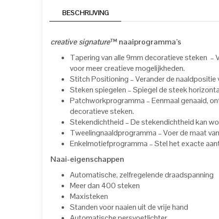
BESCHRIJVING
creative signature
™ naaiprogramma’s
Tapering van alle 9mm decoratieve steken – Ver
voor meer creatieve mogelijkheden.
Stitch Positioning – Verander de naaldpositie 
Steken spiegelen – Spiegel de steek horizonta
Patchworkprogramma – Eenmaal genaaid, ontho
decoratieve steken.
Stekendichtheid – De stekendichtheid kan wor
Tweelingnaaldprogramma – Voer de maat van u
Enkelmotiefprogramma – Stel het exacte aantal
Naai-eigenschappen
Automatische, zelfregelende draadspanning
Meer dan 400 steken
Maxisteken
Standen voor naaien uit de vrije hand
Automatische persvoetlichter