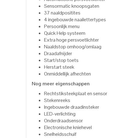
Sensormatic knoopsgaten
37 naaldpositites
4 ingebouwde naailettertypes
Persoonlijk menu
Quick Help systeem
Extra hoge persvoetlichter
Naaldstop omhoog/omlaag
Draadafnijder
Start/stop toets
Herstart steek
Onmiddellijk afhechten
Nog meer eigenschappen
Rechtstiksteekplaat en sensor
Stekenreeks
Ingebouwde draadinsteker
LED-verlichting
Onderdraadsensor
Electronische kniehevel
Snelheidsschuif