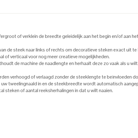
groot of verklein de breedte geleidelijk aan het begin en/of aan het
van de steek naar links of rechts om decoratieve steken exact uit te 
al of verticaal voor nog meer creatieve mogelijkheden.
udt de machine de naadlengte en herhaalt deze zo vaak als u wilt.
den verhoogd of verlaagd zonder de steeklengte te beïnvloeden do
w tweelingnaald in en de steekbreedte wordt automatisch aangepa
 steken of aantal reeksherhalingen in dat u wilt naaien.