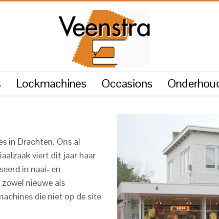
s
Lockmachines
Occasions
Onderhoud
s in Drachten. Ons al
alzaak viert dit jaar haar
seerd in naai- en
 zowel nieuwe als
machines die niet op de site