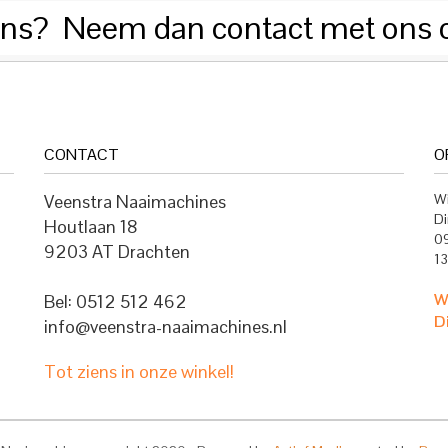
 ons? Neem dan contact met ons 
CONTACT
O
Veenstra Naaimachines
Wi
Di
Houtlaan 18
09
9203 AT Drachten
13
W
Bel: 0512 512 462
D
info@veenstra-naaimachines.nl
Tot ziens in onze winkel!